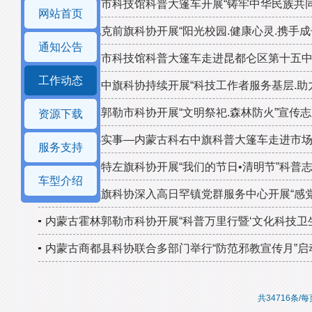
内蒙古通辽市科技馆科普大篷车开展“铸牢中华民族共同
网站首页
内蒙古鄂托克前旗科协开展“阳光校园.健康心灵.携手
通知公告
内蒙古包头市科技馆科普大篷车走进昆都仑区第十五
工作动态
内蒙古科左中旗科协持续开展“科技工作者服务基层.助
内蒙古霍林郭勒市科协开展“文明祭祀.森林防火”宣传
资源下载
我为群众办实事—内蒙古科右中旗科普大篷车走进市
服务支持
内蒙古土默特左旗科协开展“我们的节日•清明节”科普
车型介绍
内蒙古西乌旗科协深入高日罕镇党群服务中心开展“感党
内蒙古霍林郭勒市科协开展“科普万里行暨‘文化科技卫生
内蒙古商都县科协联合多部门举行“防范邪教宣传月”启
共34716条/每