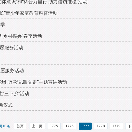
体意识”和“科普万里行.助力信访维稳”活动
成长”青少年家庭教育科普活动
中学
力乡村振兴”春季活动
志愿服务活动
场
志愿服务活动
恩.听党话.跟党走”主题宣讲活动
’三下乡”活动
动仪式
页10条
首页
上一页
1775
1776
1777
1778
1779
下