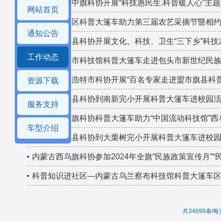
内蒙古科右中旗科协开展“科技惠民生.科普暖人心”主
网站首页
内蒙古乌达区科普大篷车助力第三届农艺采摘节暨相约
通知公告
内蒙古兴和县科协开展文化、科技、卫生“三下乡”科技
工作动态
内蒙古包头市科技馆科普大篷车走进包头市新世纪民
内蒙古锡林浩特市科协开展“百名专家走进盟市旗县科
资源下载
云南省云龙县科协到南新完小开展科普大篷车进校园
服务支持
内蒙古西乌旗科协科普大篷车助力“中国流动科技馆”
车型介绍
云南省云龙县科协到大栗树完小开展科普大篷车进校
内蒙古西乌旗科协参加2024年全旗“民族政策宣传月”
科普知识进社区—内蒙古乌兰察布科技馆科普大篷车
共34699条/每