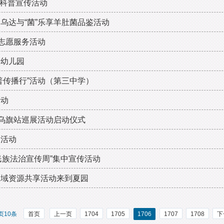
题科普宣传活动
乌达与“菌”乐享羊肚菌品鉴活动
志愿服务活动
族幼儿园
普传播行”活动（第三中学）
活动
西乌旗站巡展活动启动仪式
园活动
“民族法治宣传周”集中宣传活动
区域资源共享活动来到夏园
页10条
首页
上一页
1704
1705
1706
1707
1708
下