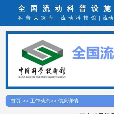
全国流动科普设
科普大篷车
·
流动科技馆
|
流动
首页
>>
工作动态
>> 信息详情