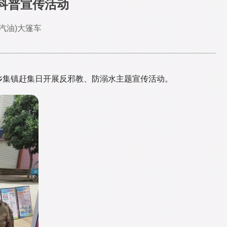
科普宣传活动
汽油)大篷车
乡集镇赶集日开展反邪教、防溺水主题宣传活动。