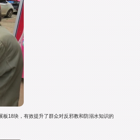
普展板18块，有效提升了群众对反邪教和防溺水知识的